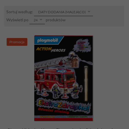
Sortuj według:
DATY DODANIA (MALEJĄCO)
sort
Wyświetl po
produktów
24
pop
Promocja