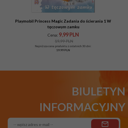
Playmobil Princess Magic Zadania do ścierania 1 W
tęczowym zamku
9,
99
PLN
Cena:
19,99 PLN
Najniższa cena produktu z ostatnich 30 dni:
19.99 PLN
BIULETYN
INFORMACYJNY