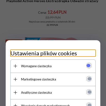
Playmobil Action Heroes Ekstrazdrapka Odważni strażacy
12,
64
PLN
Cena:
22,99 PLN
Najniższa cena produktu z ostatnich 30 dni:
22.99 PLN
Promocja
Ustawienia plików cookies
Wymagane ciasteczka
Marketingowe ciasteczka
Analityczne ciasteczka
Wysyłanie danych marketingowych