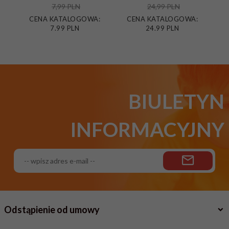
7,99 PLN
24,99 PLN
CENA KATALOGOWA:
CENA KATALOGOWA:
C
7.99 PLN
24.99 PLN
BIULETYN
INFORMACYJNY
Odstąpienie od umowy