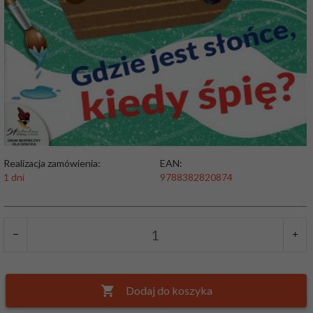
Realizacja zamówienia:
EAN:
1 dni
9788382820874
Dodaj do koszyka