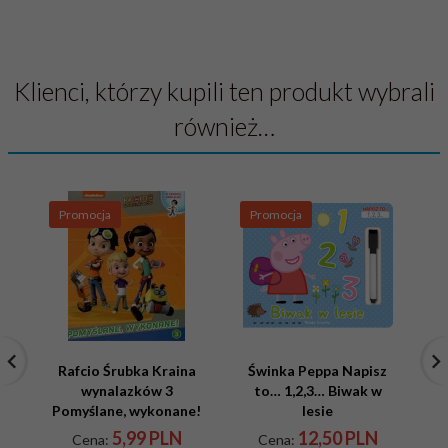
Klienci, którzy kupili ten produkt wybrali
również…
Promocja
Promocja
P
Rafcio Śrubka Kraina
Świnka Peppa Napisz
wynalazków 3
to… 1,2,3… Biwak w
mó
Pomyślane, wykonane!
lesie
5,
99
PLN
12,
50
PLN
Cena:
Cena: