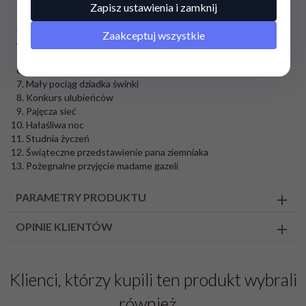
Nowy dom
Zapisz ustawienia i zamknij
Sklep pana lisa
Kowboj Pedro
Zaakceptuj wszystkie
Latający weterynarz
Bajka na dobranoc
Nowy dinozaur George'a
Mały pociąg dziadka świnki
Konkurs ulubieńców
Pajęcza sieć
Hałaśliwa noc
Studnia życzeń
Świąteczne przedstawienie pana ziemniaka
Pożegnalne przyjęcie madame gazeli
PARAMETRY PRODUKTU
OPINIE KLIENTÓW
Klienci, którzy kupili ten produkt wybrali
również…