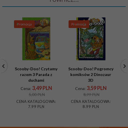
Promocja
Promocja
P
Scooby-Doo! Czytamy
Scooby-Doo! Pogromcy
Mi
razem 3 Parada z
komiksów 2 Dinozaur
+
duchami
3D
3,
49
PLN
3,
59
PLN
Cena:
Cena:
5,00 PLN
8,99 PLN
CENA KATALOGOWA:
CENA KATALOGOWA:
C
7.99 PLN
8.99 PLN