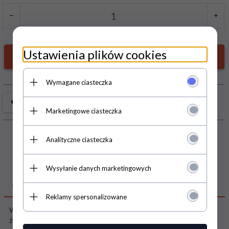
Ustawienia plików cookies
Dodaj do koszyka
Wymagane ciasteczka
Marketingowe ciasteczka
Analityczne ciasteczka
Wysyłanie danych marketingowych
OPIS PRODUKTU
Reklamy spersonalizowane
Wydanie specjalne magazynu Świnka Peppa z DVD Studnia
życzeń, a w nim aż 13 odcinków bajek: