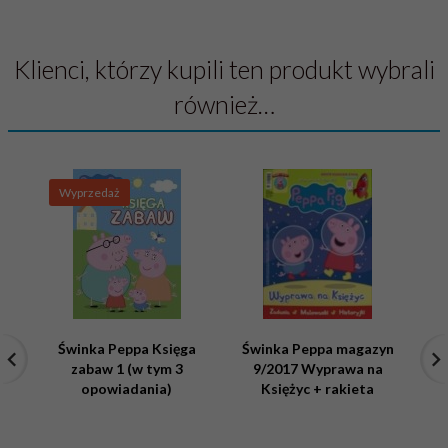
Klienci, którzy kupili ten produkt wybrali
również…
Wyprzedaż
Świnka Peppa Księga
Świnka Peppa magazyn
Św
zabaw 1 (w tym 3
9/2017 Wyprawa na
opowiadania)
Księżyc + rakieta
gi
r