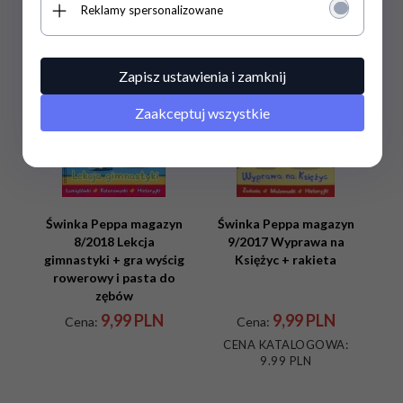
Polecamy
Reklamy spersonalizowane
Zapisz ustawienia i zamknij
Zaakceptuj wszystkie
Świnka Peppa magazyn
Świnka Peppa magazyn
8/2018 Lekcja
9/2017 Wyprawa na
gimnastyki + gra wyścig
Księżyc + rakieta
rowerowy i pasta do
zębów
9,
99
PLN
9,
99
PLN
Cena:
Cena:
CENA KATALOGOWA:
9.99 PLN