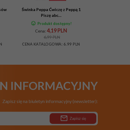
sów
Świnka Peppa Ćwiczę z Peppą 1
Piszę abc…
Produkt dostępny!
4,
19
PLN
Cena:
6,99 PLN
LN
CENA KATALOGOWA:
6.99 PLN
YN INFORMACYJNY
Zapisz się na biuletyn informacyjny (newsletter):
Zapisz się