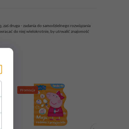
ę, zaś druga - zadania do samodzielnego rozwiązania
racać do niej wielokrotnie, by utrwalić znajomość
Promocja
Promocja