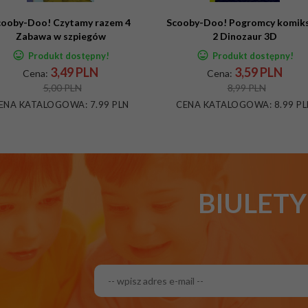
cooby-Doo! Czytamy razem 4
Scooby-Doo! Pogromcy komik
Zabawa w szpiegów
2 Dinozaur 3D
Produkt dostępny!
Produkt dostępny!
3,
49
PLN
3,
59
PLN
Cena:
Cena:
5,00 PLN
8,99 PLN
ENA KATALOGOWA:
7.99 PLN
CENA KATALOGOWA:
8.99 P
BIULET