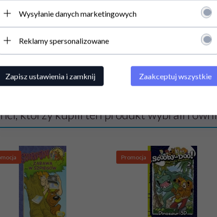
inka Peppa Wiem i ja 1 Litery
Świnka Peppa Wiem i ja! 4 Zn
Wysyłanie danych marketingowych
litery
Produkt dostępny!
Produkt dostępny!
Reklamy spersonalizowane
5,
99
PLN
3,
59
PLN
Cena:
Cena:
7,99 PLN
8,99 PLN
CENA KATALOGOWA:
8.99 P
Zapisz ustawienia i zamknij
Zaakceptuj wszystkie
enci, którzy kupili ten produkt wybrali równ
omocja
Promocja