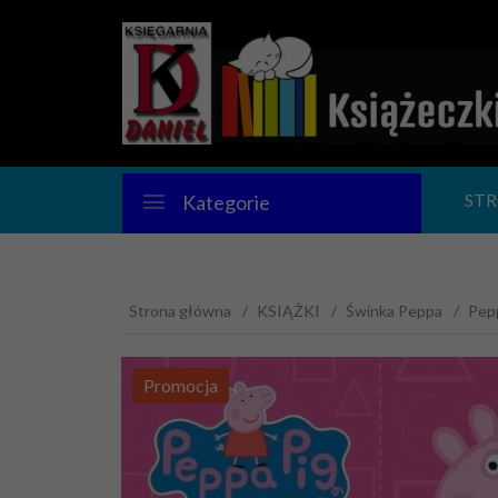
ST
Kategorie
Strona główna
KSIĄŻKI
Świnka Peppa
Pepp
Promocja