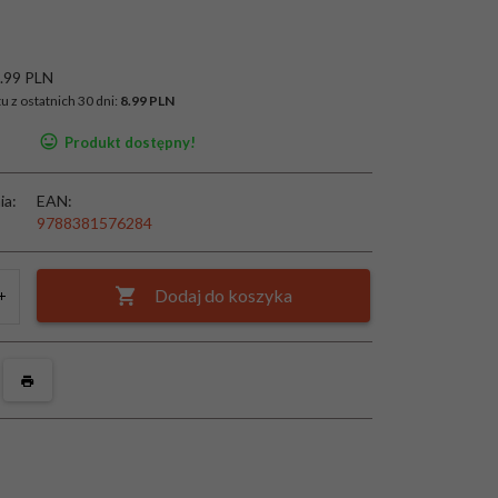
.99 PLN
u z ostatnich 30 dni:
8.99 PLN
Produkt dostępny!
ia:
EAN:
9788381576284
Dodaj do koszyka