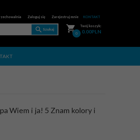
Zaloguj się
Zarejestruj mnie
rzechowalnia
KONTAKT
Twój koszyk:
Szukaj
0.00
PLN
0
TAKT
a Wiem i ja! 5 Znam kolory i