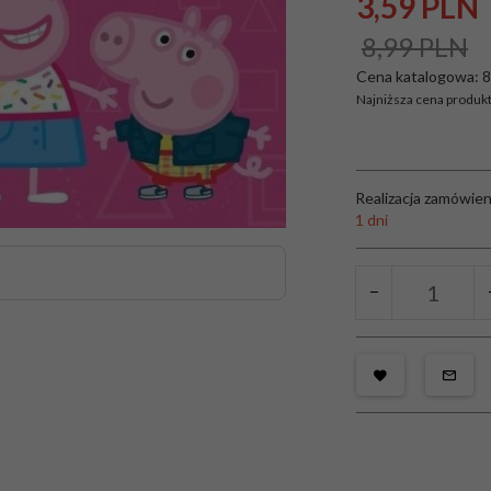
3,
59
PLN
8,99 PLN
Cena katalogowa:
8
Najniższa cena produkt
Realizacja zamówien
1 dni