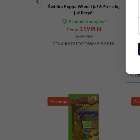
Świnka Peppa Wiem i ja! 6 Potrafię
Św
już liczyć!
Produkt dostępny!
3,
59
PLN
Cena:
8,99 PLN
CENA KATALOGOWA:
8.99 PLN
Kli
Promocja
Pr