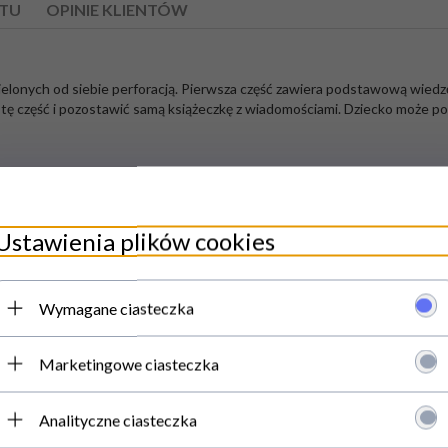
TU
OPINIE KLIENTÓW
zielonych od siebie perforacją. Pierwsza część zawiera podstawową wiedz
ę część i pozostawić samą książeczkę z wiadomościami. Dziecko może pow
Polecamy
Ustawienia plików cookies
Wymagane ciasteczka
omocja
Promocja
Marketingowe ciasteczka
Analityczne ciasteczka