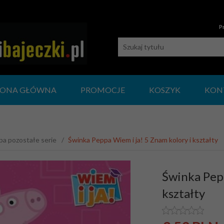
P
RONA GŁÓWNA
PROMOCJE
KOSZYK
KON
a pozostałe serie
Świnka Peppa Wiem i ja! 5 Znam kolory i kształty
Świnka Pepp
kształty