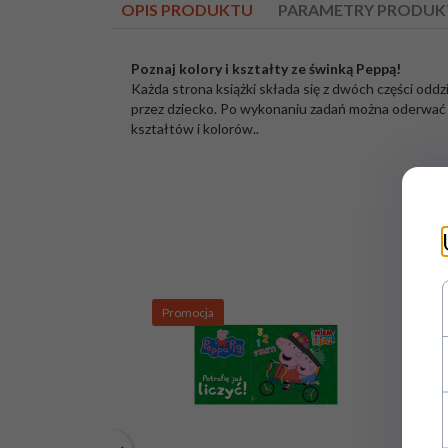
OPIS PRODUKTU
PARAMETRY PRODUK
Poznaj kolory i kształty ze świnką Peppą!
Każda strona książki składa się z dwóch części odd
przez dziecko. Po wykonaniu zadań można oderwać t
kształtów i kolorów..
Liczba stron:
40
Format:
23,5x13 cm
Oprawa:
miękka
Promocja
Pr
Wydawnictwo:
Media Service Zawada
ISBN:
9788381576284