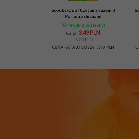
Scooby-Doo! Czytamy razem 3
S
Parada z duchami
Produkt dostępny!
3,
49
PLN
Cena:
5,00 PLN
CENA KATALOGOWA:
7.99 PLN
C