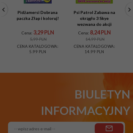
Pidżamersi Dobrana
Psi Patrol Zabawa na
paczka Złap i koloruj!
okrągło 3 Skye
Ks
wezwana do akcji
W
3,
29
PLN
8,
24
PLN
Cena:
Cena:
5,99 PLN
14,99 PLN
C
CENA KATALOGOWA:
CENA KATALOGOWA:
5.99 PLN
14.99 PLN
BIULETYN
INFORMACYJNY