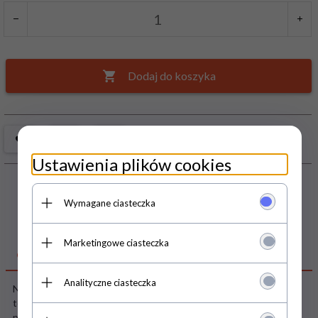
Dodaj do koszyka
Ustawienia plików cookies
Wymagane ciasteczka
Marketingowe ciasteczka
OPIS PRODUKTU
Analityczne ciasteczka
Nauka rysowania i pisania może być przyjemna. Zwłaszcza gdy
towarzyszą jej ulubione postaci z bajki, a dzięki znikopisowi można
próbować nieskończenie wiele razy!