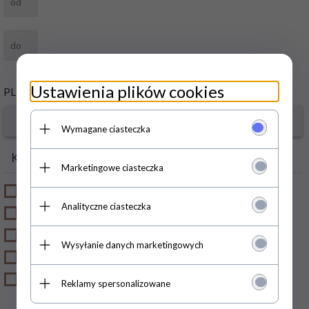
Ustawienia plików cookies
PLN
Wymagane ciasteczka
Kategorie
Producenci
Marketingowe ciasteczka
KSIĄŻKI
Media Service Zawada
Analityczne ciasteczka
KOLEKCJE FILMOWE
ZESTAWY
Wysyłanie danych marketingowych
CZASOPISMA
PRODUKTY
Reklamy spersonalizowane
KOLEKCJONERSKIE