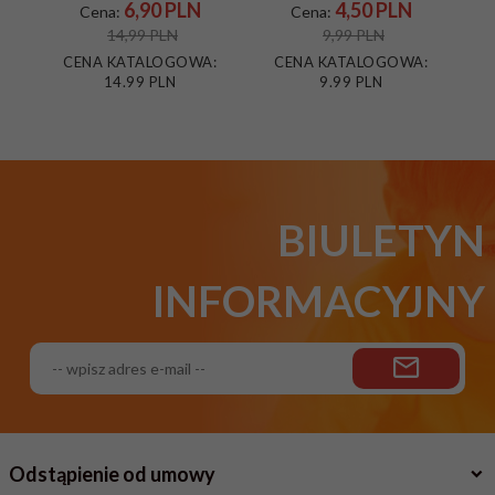
6,
90
PLN
4,
50
PLN
Cena:
Cena:
14,99 PLN
9,99 PLN
CENA KATALOGOWA:
CENA KATALOGOWA:
C
14.99 PLN
9.99 PLN
BIULETYN
INFORMACYJNY
Odstąpienie od umowy