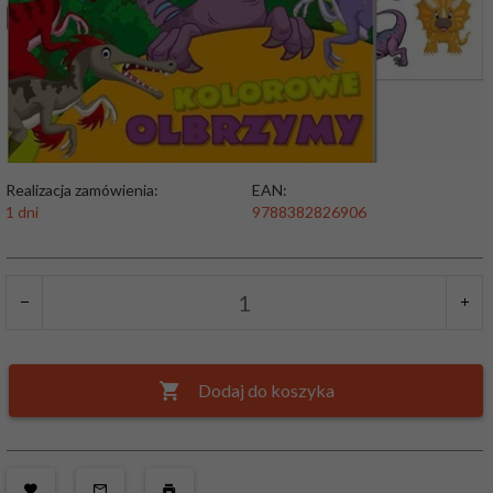
Realizacja zamówienia:
EAN:
1 dni
9788382826906
Dodaj do koszyka