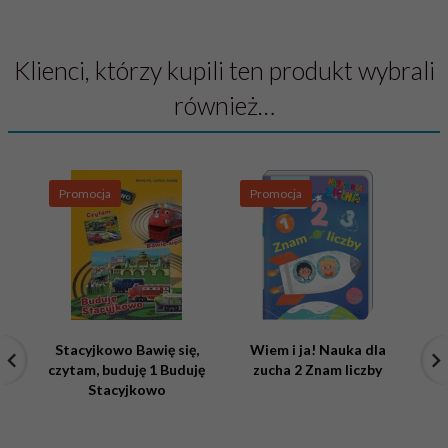
Klienci, którzy kupili ten produkt wybrali
również…
Promocja
Promocja
P
Stacyjkowo Bawię się,
Wiem i ja! Nauka dla
czytam, buduję 1 Buduję
zucha 2 Znam liczby
Stacyjkowo